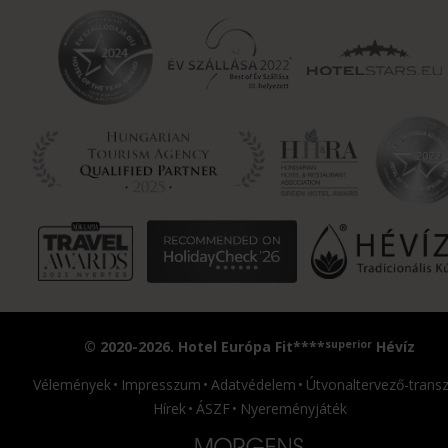
superior
© 2020-2026. Hotel Európa Fit****
Hévíz
Vélemények
Impresszum
Adatvédelem
Útvonaltervező-transz
Hírek
ÁSZF
Nyereményjáték