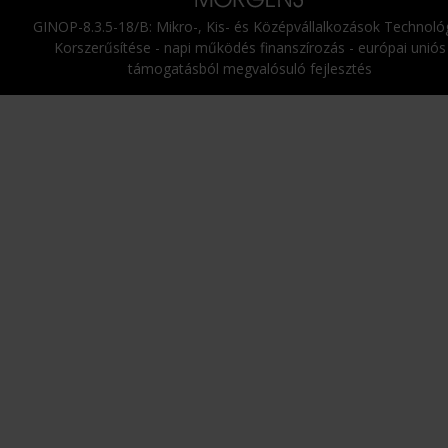
GINOP-8.3.5-18/B: Mikro-, Kis- és Középvállalkozások Technológ
Korszerűsítése - napi működés finanszírozás - európai uniós
támogatásból megvalósuló fejlesztés