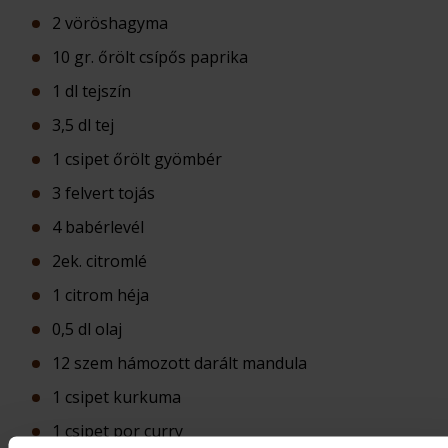
2 vöröshagyma
10 gr. őrölt csípős paprika
1 dl tejszín
3,5 dl tej
1 csipet őrölt gyömbér
3 felvert tojás
4 babérlevél
2ek. citromlé
1 citrom héja
0,5 dl olaj
12 szem hámozott darált mandula
1 csipet kurkuma
1 csipet por curry