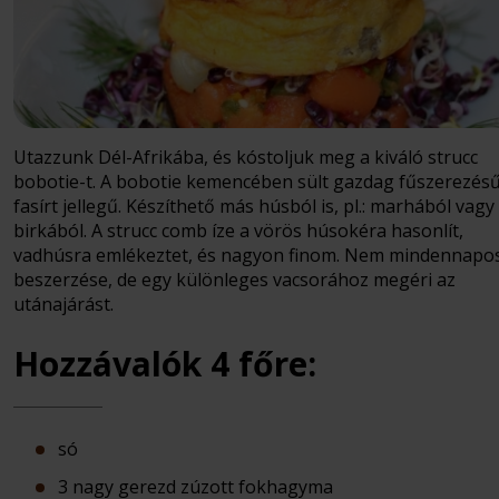
Utazzunk Dél-Afrikába, és kóstoljuk meg a kiváló strucc
bobotie-t. A bobotie kemencében sült gazdag fűszerezésű
fasírt jellegű. Készíthető más húsból is, pl.: marhából vagy
birkából. A strucc comb íze a vörös húsokéra hasonlít,
vadhúsra emlékeztet, és nagyon finom. Nem mindennapo
beszerzése, de egy különleges vacsorához megéri az
utánajárást.
Hozzávalók 4 főre:
só
3 nagy gerezd zúzott fokhagyma