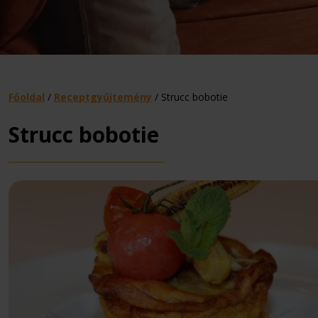
Főoldal
/
Receptgyűjtemény
/
Strucc bobotie
Strucc bobotie