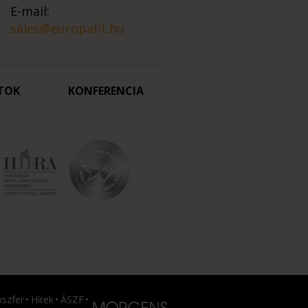
E-mail:
sales@europafit.hu
TOK
KONFERENCIA
nszfer
Hírek
ÁSZF