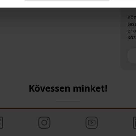
in
Köz
tes
érk
közö
Kövessen minket!