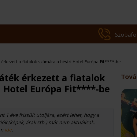
Szobafo
k érkezett a fiatalok számára a hévízi Hotel Európa Fit****-be
áték érkezett a fiatalok
Tová
 Hotel Európa Fit****-be
 kezelések
kos ár
Bőrgyógyászati kezelé
t 1 éve frissült utoljára, ezért lehet, hogy a
ók (képek, árak stb.) már nem aktuálisak.
on
ide
.