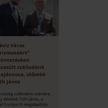
évíz Város
rizmusáért”
tüntetésben
szesült szállodánk
lajdonosa, idősebb
th János
zkeség szállodánk számára,
y idősebb Tóth János, a
el Európa Fit megalapítója