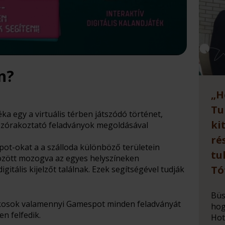
n?
„H
Tu
ka egy a virtuális térben játszódó történet,
ki
 szórakoztató feladványok megoldásával
ré
spot-okat a a szálloda különböző területein
tu
között mozogva az egyes helyszíneken
Tó
itális kijelzőt találnak. Ezek segítségével tudják
Büs
tékosok valamennyi Gamespot minden feladványát
hog
en felfedik.
Hot