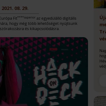
2021. 08. 29.
Új
****superior
Európa Fit
az egyedülálló digitális
ámára, hogy még több lehetőséget nyújtsunk
me
 szórakozásra és kikapcsolódásra.
Tr
vé
Nag
hog
Hév
védj