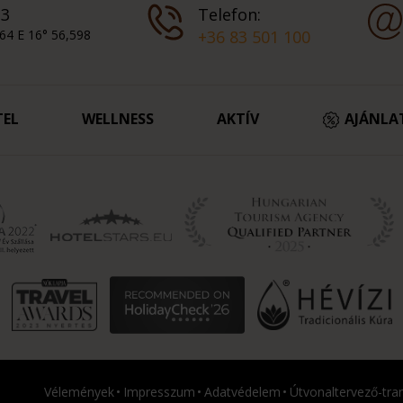
 3
Telefon:
64 E 16° 56,598
+36 83 501 100
TEL
WELLNESS
AKTÍV
AJÁNLA
Vélemények
Impresszum
Adatvédelem
Útvonaltervező-tra