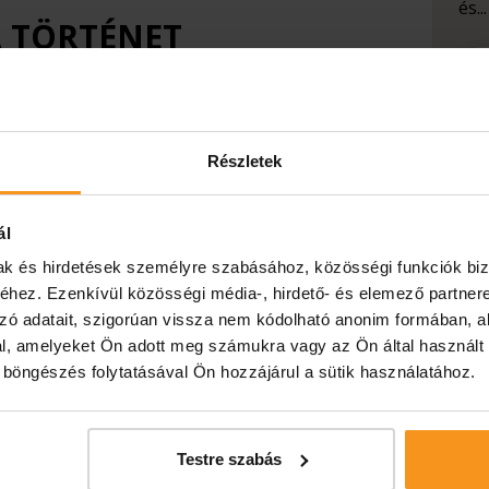
és...
 A TÖRTÉNET
tségre van szüksége, de nem csak neki, az őt
kos tud nekik segíteni és a játékosnak kell
Részletek
a látszat gyakran csal! A cél, hogy a játékos
t, hack-eljen meg titkos adatbázisokat, állítson
okat és állítson csapdát a játék során, hogy
ál
n múlik, hogy végül hogyan ér véget a történet.
mak és hirdetések személyre szabásához, közösségi funkciók biz
ődésed, de további információra van szükséged,
hez. Ezenkívül közösségi média-, hirdető- és elemező partner
 látogass el az jatek.iop.games-re, ahol még
zó adatait, szigorúan vissza nem kódolható anonim formában, a
átékról.
l, amelyeket Ön adott meg számukra vagy az Ön által használt
ó böngészés folytatásával Ön hozzájárul a sütik használatához.
Hé
el
Vissza
Következő hír
ne
Testre szabás