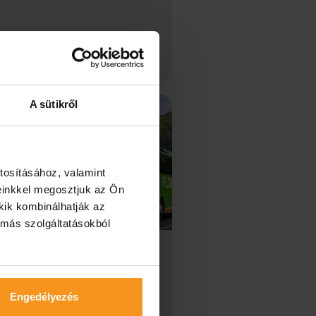
Tovább a hírhez
A sütikről
tosításához, valamint
einkkel megosztjuk az Ön
kik kombinálhatják az
 más szolgáltatásokból
víz még könnyebben
érhető - új
mzetközi buszjárat
Engedélyezés