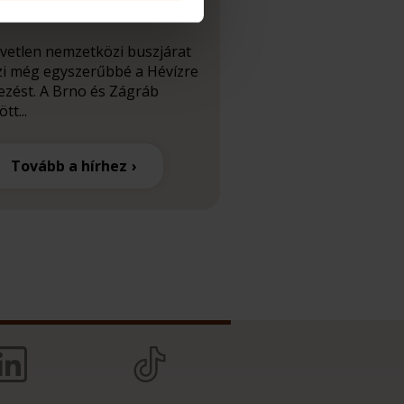
dul
vetlen nemzetközi buszjárat
zi még egyszerűbbé a Hévízre
ezést. A Brno és Zágráb
tt...
Tovább a hírhez