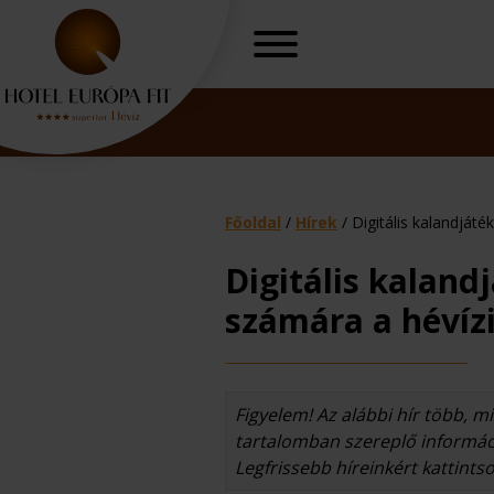
Főoldal
/
Hírek
/
Digitális kalandjáté
Digitális kalandj
számára a hévízi
Nőgyógyászati
O
Figyelem! Az alábbi hír több, min
tartalomban szereplő informáci
Legfrissebb híreinkért kattints