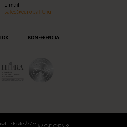
E-mail:
sales@europafit.hu
TOK
KONFERENCIA
nszfer
Hírek
ÁSZF