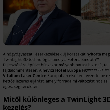
A nőgyógyászati lézerkezelések új korszakát nyitotta meg
TwinLight 3D technológia, amely a Fotona Smooth™
fejlesztésére épülve húszszor mélyebb hatást biztosít, tel
superior
fájdalommentesen. A
hévízi Hotel Európa Fit****
Vitalium Laser Centre
Európában elsőként vezette be ez
kettős lézeres eljárást, amely forradalmi változást hoz az 
egészség területén.
Mitől különleges a TwinLight 3
kezelés?