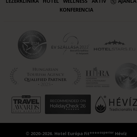
LÉZERKLINIKA
HOTEL
WELLNESS
AKTÍV
AJÁNL
KONFERENCIA
superior
© 2020-2026. Hotel Európa Fit****
Hévíz