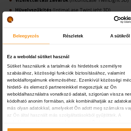
Vizelettartási zavarok
(IncontiLase TwinLight 3D)
Hüvelyszűkítés
(IntimaLase TwinLight 3D)
Hüvelyfal süllyedés kezelése
(ProlapLase TwinLig
3D)
Beleegyezés
Részletek
A sütikről
Hüvelyszárazság és regeneráció
Az alábbi videóban
Dr. Regényi Péter
szülész-nőgyógyás
Fotona intimlézer specialistánk ismerteti bővebben a léze
Ez a weboldal sütiket használ
intimkezelést:
Sütiket használunk a tartalmak és hirdetések személyre
szabásához, közösségi funkciók biztosításához, valamint
weboldalforgalmunk elemzéséhez. Ezenkívül közösségi méd
hirdető- és elemező partnereinkkel megosztjuk az Ön
weboldalhasználatra vonatkozó adatait, szigorúan vissza n
kódolható anonim formában, akik kombinálhatják az adatoka
más olyan adatokkal, amelyeket Ön adott meg számukra va
az Ön által használt más szolgáltatásokból gyűjtöttek. A
weboldalon való böngészés folytatásával Ön hozzájárul a süt
használatához.