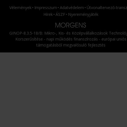
Vélemények
Impresszum
Adatvédelem
Útvonaltervező-transz
Hírek
ÁSZF
Nyereményjáték
GINOP-8.3.5-18/B: Mikro-, Kis- és Középvállalkozások Technológ
Korszerűsítése - napi működés finanszírozás - európai uniós
támogatásból megvalósuló fejlesztés