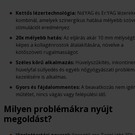
Kettős lézertechnológia:
Nd
:YAG
és Er
:YAG
lézerek
kombinál, amelyek szinergikus hatása mélyebb szöve
stimulációt eredményez.
20x mélyebb hatás:
Az eljárás akár 10 mm mélységb
képes a kollagénrostok átalakítására, növelve a
kötőszöveti rugalmasságot.
Széles körű alkalmazás:
Hüvelyszűkítés, inkontinen
hüvelyfal süllyedés és egyéb nőgyógyászati problé
kezelésére is alkalmas.
Gyors és fájdalommentes:
A beavatkozás nem igé
műtétet, nincs vágás vagy felépülési idő.
Milyen problémákra nyújt
megoldást?