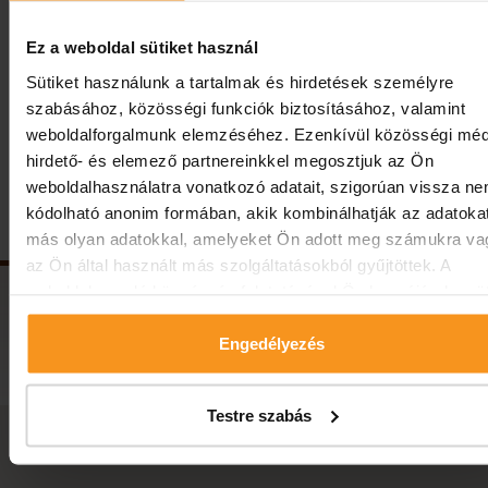
színvonalon és maximális biztonság mellett várjuk
Vendégeinket!
Ez a weboldal sütiket használ
Sütiket használunk a tartalmak és hirdetések személyre
szabásához, közösségi funkciók biztosításához, valamint
Előző hír
Vissza
Következő 
weboldalforgalmunk elemzéséhez. Ezenkívül közösségi méd
hirdető- és elemező partnereinkkel megosztjuk az Ön
Kövessen minket!
weboldalhasználatra vonatkozó adatait, szigorúan vissza n
kódolható anonim formában, akik kombinálhatják az adatoka
más olyan adatokkal, amelyeket Ön adott meg számukra va
az Ön által használt más szolgáltatásokból gyűjtöttek. A
weboldalon való böngészés folytatásával Ön hozzájárul a süt
használatához.
Engedélyezés
Testre szabás