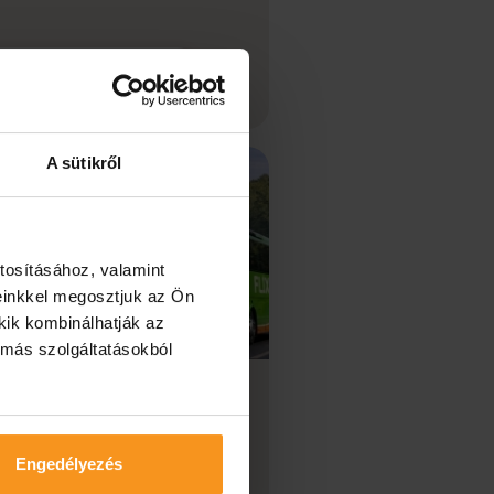
Tovább a hírhez
A sütikről
tosításához, valamint
einkkel megosztjuk az Ön
kik kombinálhatják az
 más szolgáltatásokból
víz még könnyebben
érhető - új
mzetközi buszjárat
Engedélyezés