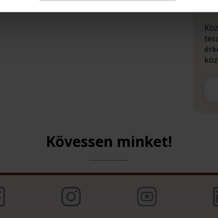
in
Köz
tes
érk
közö
Kövessen minket!