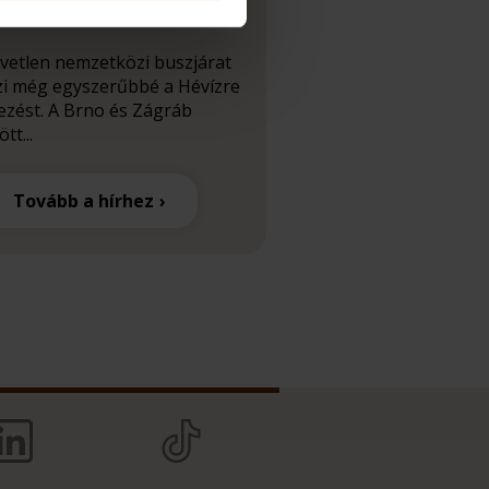
dul
vetlen nemzetközi buszjárat
zi még egyszerűbbé a Hévízre
ezést. A Brno és Zágráb
tt...
Tovább a hírhez