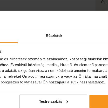
és...
Részletek
ál
mak és hirdetések személyre szabásához, közösségi funkciók biz
hez. Ezenkívül közösségi média-, hirdető- és elemező partner
zó adatait, szigorúan vissza nem kódolható anonim formában, a
l, amelyeket Ön adott meg számukra vagy az Ön által használt
ó böngészés folytatásával Ön hozzájárul a sütik használatához.
Hé
el
ne
Testre szabás