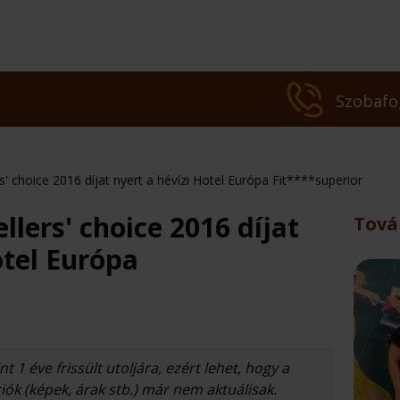
Szobafo
rs' choice 2016 díjat nyert a hévízi Hotel Európa Fit****superior
llers' choice 2016 díjat
Tová
otel Európa
 kezelések
kos ár
Bőrgyógyászati kezelé
t 1 éve frissült utoljára, ezért lehet, hogy a
ók (képek, árak stb.) már nem aktuálisak.