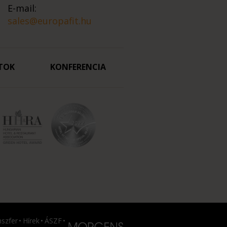
E-mail:
sales@europafit.hu
TOK
KONFERENCIA
nszfer
Hírek
ÁSZF