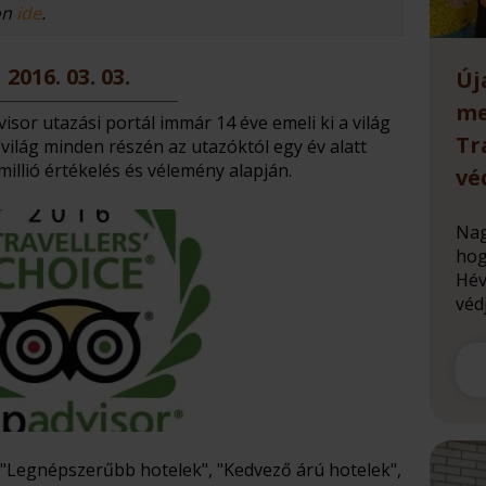
on
ide
.
2016. 03. 03.
Új
me
sor utazási portál immár 14 éve emeli ki a világ
Tr
 világ minden részén az utazóktól egy év alatt
illió értékelés és vélemény alapján.
vé
Nag
hog
Hév
védj
 a"Legnépszerűbb hotelek", "Kedvező árú hotelek",