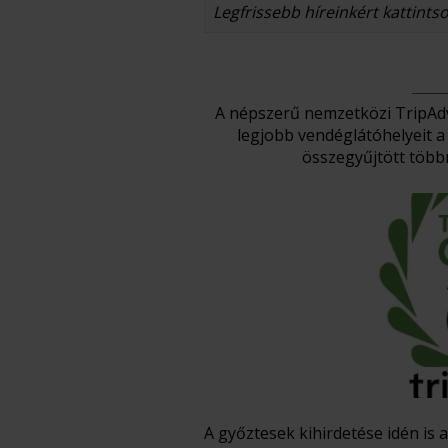
Legfrissebb híreinkért kattints
A népszerű nemzetközi TripAdvi
legjobb vendéglátóhelyeit a
összegyűjtött többm
A győztesek kihirdetése idén is