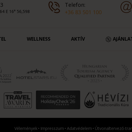
 3
Telefon:
64 E 16° 56,598
+36 83 501 100
TEL
WELLNESS
AKTÍV
AJÁNLA
Vélemények
Impresszum
Adatvédelem
Útvonaltervező-tra