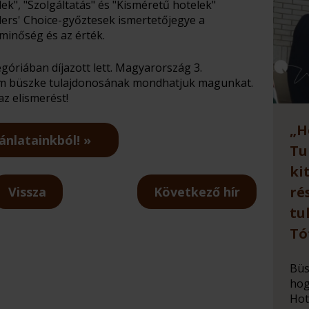
ek", "Szolgáltatás" és "Kisméretű hotelek"
lers' Choice-győztesek ismertetőjegye a
 minőség és az érték.
góriában díjazott lett. Magyarország 3.
cím büszke tulajdonosának mondhatjuk magunkat.
z elismerést!
„H
ánlatainkból!
Tu
ki
ré
Vissza
Következő hír
tu
Tó
Büs
hog
Hot