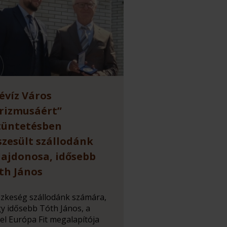
évíz Város
rizmusáért”
tüntetésben
szesült szállodánk
lajdonosa, idősebb
th János
zkeség szállodánk számára,
y idősebb Tóth János, a
el Európa Fit megalapítója