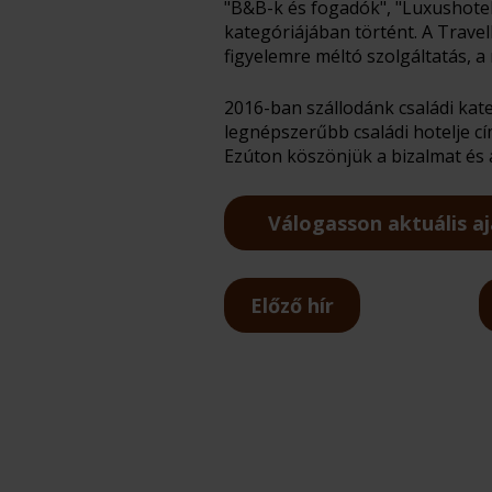
"B&B-k és fogadók", "Luxushotel
kategóriájában történt. A Travel
figyelemre méltó szolgáltatás, a
2016-ban szállodánk családi kate
legnépszerűbb családi hotelje 
Ezúton köszönjük a bizalmat és a
Válogasson aktuális aj
Előző hír