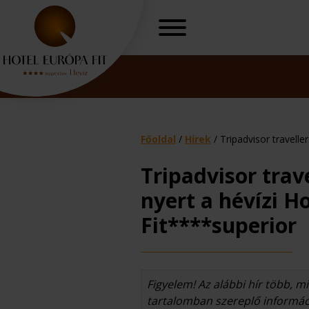
Főoldal
/
Hírek
/
Tripadvisor travelle
Tripadvisor trave
nyert a hévízi H
Fit****superior
Nőgyógyászati
O
Figyelem! Az alábbi hír több, min
tartalomban szereplő informáci