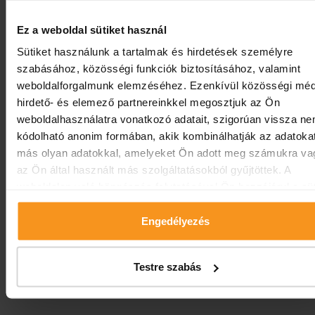
Relaxáló masszázs gyermekeknek (20’), meglepetés ajándé
Ez a weboldal sütiket használ
Ára: 4900 Ft
Sütiket használunk a tartalmak és hirdetések személyre
szabásához, közösségi funkciók biztosításához, valamint
Előző hír
Vissza
Következő 
weboldalforgalmunk elemzéséhez. Ezenkívül közösségi méd
hirdető- és elemező partnereinkkel megosztjuk az Ön
Kövessen minket!
weboldalhasználatra vonatkozó adatait, szigorúan vissza n
kódolható anonim formában, akik kombinálhatják az adatoka
más olyan adatokkal, amelyeket Ön adott meg számukra va
az Ön által használt más szolgáltatásokból gyűjtöttek. A
weboldalon való böngészés folytatásával Ön hozzájárul a süt
használatához.
Engedélyezés
Testre szabás