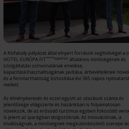
A Kisfaludy pályázat által elnyert források segítsévégel a c
****superior
HOTEL EURÓPA FIT
általános minőségének és
szolgáltatási színvonalának emelése,
kapacitáskihasználtságának javítása, árbevételének növel
és a fenntarthatóság biztosítása évi 365 napos nyitvatart
mellett.
Az élménykeresés és ezzel együtt az utazások száma és
jelentősége világszerte és hazánkban is folyamatosan
növekszik, de az erősödő turizmus egyben fokozódó vers
is jelent az iparágban dolgozóknak. Az innovációnak, a
kiválóságnak, a minőségnek megkülönböztető szerepe le