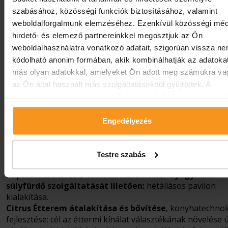
szabásához, közösségi funkciók biztosításához, valamint
weboldalforgalmunk elemzéséhez. Ezenkívül közösségi méd
hirdető- és elemező partnereinkkel megosztjuk az Ön
weboldalhasználatra vonatkozó adatait, szigorúan vissza n
kódolható anonim formában, akik kombinálhatják az adatoka
más olyan adatokkal, amelyeket Ön adott meg számukra va
az Ön által használt más szolgáltatásokból gyűjtöttek. A
weboldalon való böngészés folytatásával Ön hozzájárul a süt
használatához.
Engedélyezés
A projekt további,
megvalósulásra váró beruházá
Testre szabás
Kapacitásbővítés a Tradicionális Hévízi Gyógykúra
súlyfürdő szolgáltatását illetően:
hétállásos pavilon
kialakítása.
Citrus Étterem átalakítása és bővítése
, konyhatechnol
fejlesztése: cél az éttermi kínálat választékának növelése ú