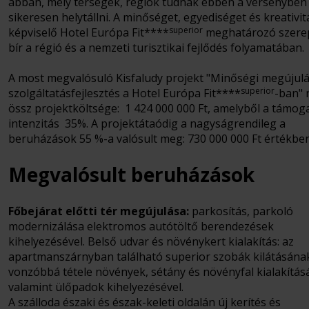
abban, mely térségek, régiók tudnak ebben a versenyben
sikeresen helytállni. A minőséget, egyediséget és kreativit
superior
képviselő Hotel Európa Fit****
meghatározó szere
bír a régió és a nemzeti turisztikai fejlődés folyamatában.
A most megvalósuló Kisfaludy projekt "Minőségi megújulá
superior
szolgáltatásfejlesztés a Hotel Európa Fit****
-ban" 
össz projektköltsége: 1 424 000 000 Ft, amelyből a támog
intenzitás 35%. A projektátaódig a nagyságrendileg a
beruházások 55 %-a valósult meg: 730 000 000 Ft értékben
Megvalósult beruházások
Főbejárat előtti tér megújulása:
parkosítás, parkoló
modernizálása elektromos autótöltő berendezések
kihelyezésével. Belső udvar és növénykert kialakítás: az
apartmanszárnyban található superior szobák kilátásána
vonzóbbá tétele növények, sétány és növényfal kialakításá
valamint ülőpadok kihelyezésével.
A szálloda északi és észak-keleti oldalán új kerítés és