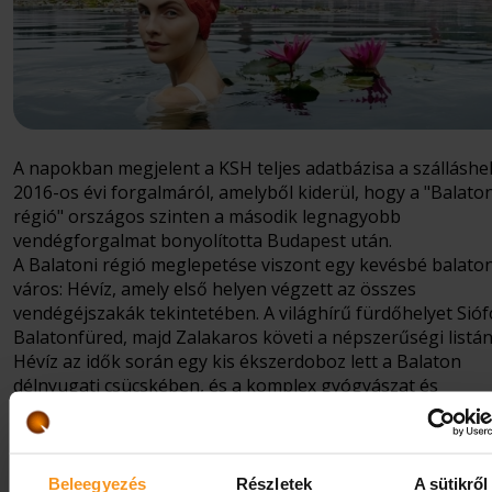
A napokban megjelent a KSH teljes adatbázisa a szálláshe
2016-os évi forgalmáról, amelyből kiderül, hogy a "Balaton
régió" országos szinten a második legnagyobb
vendégforgalmat bonyolította Budapest után.
A Balatoni régió meglepetése viszont egy kevésbé balaton
város: Hévíz, amely első helyen végzett az összes
vendégéjszakák tekintetében. A világhírű fürdőhelyet Sióf
Balatonfüred, majd Zalakaros követi a népszerűségi listán
Hévíz az idők során egy kis ékszerdoboz lett a Balaton
délnyugati csücskében, és a komplex gyógyászat és
egészségmegőrzés mellett a családi üdülés, wellness, bor-
gasztronómia, vagy akár a szépészet iránt érdeklődő
vendégeknek is széles szolgáltatási palettát nyújt. A körn
adta sokszínű programkínálat, pedig minden generáció
Beleegyezés
Részletek
A sütikről