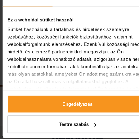
számára kínál élményt, ezáltal kedveltté téve a fürdőhelyet
ahogy ezt a számok is mutatják.
Ez a weboldal sütiket használ
Forrás: balatonitipp.hu
Sütiket használunk a tartalmak és hirdetések személyre
szabásához, közösségi funkciók biztosításához, valamint
Előző hír
Vissza
Következő 
weboldalforgalmunk elemzéséhez. Ezenkívül közösségi méd
hirdető- és elemező partnereinkkel megosztjuk az Ön
weboldalhasználatra vonatkozó adatait, szigorúan vissza n
Kövessen minket!
kódolható anonim formában, akik kombinálhatják az adatoka
más olyan adatokkal, amelyeket Ön adott meg számukra va
az Ön által használt más szolgáltatásokból gyűjtöttek. A
weboldalon való böngészés folytatásával Ön hozzájárul a süt
használatához.
Engedélyezés
Testre szabás