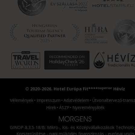
superior
© 2020-2026. Hotel Európa Fit****
Hévíz
Vélemények
Impresszum
Adatvédelem
Útvonaltervező-transz
Hírek
ÁSZF
Nyereményjáték
GINOP-8.3.5-18/B: Mikro-, Kis- és Középvállalkozások Technológ
Korszerűsítése - napi működés finanszírozás - európai uniós