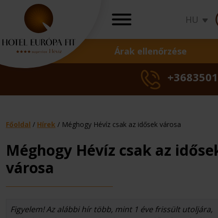
HU
Árak ellenőrzése
AJÁNLATOK
+3683501
Akciók
Ünnepi ajánlatok
Wellness ajánlato
Gyógy ajánlatok
Főoldal
/
Hírek
/
Méghogy Hévíz csak az idősek városa
Ajándékutalványo
Méghogy Hévíz csak az időse
Nőgyógyászati
Családi
Okos
Szezonális
Családi
Bőrgyóg
Okos
Szezo
Csa
T
Törzsvendégpro
városa
kezelések
nyaralás
ár
akció
nyaralás
kezelés
ár
akci
nya
k
Árak ellenőrzés
Figyelem! Az alábbi hír több, mint 1 éve frissült utoljára,